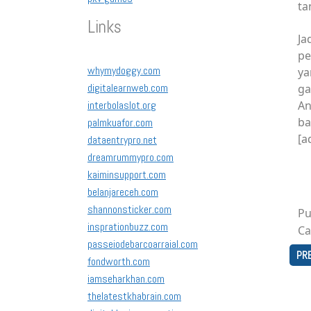
ta
Links
Ja
pe
whymydoggy.com
ya
digitalearnweb.com
ga
interbolaslot.org
An
ba
palmkuafor.com
[a
dataentrypro.net
dreamrummypro.com
kaiminsupport.com
belanjareceh.com
shannonsticker.com
Pu
insprationbuzz.com
Ca
passeiodebarcoarraial.com
PR
fondworth.com
iamseharkhan.com
thelatestkhabrain.com