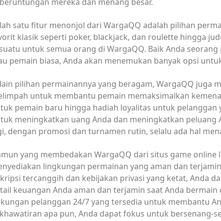
beruntungan mereka dan menang besar.
lah satu fitur menonjol dari WargaQQ adalah pilihan per
vorit klasik seperti poker, blackjack, dan roulette hingga jud
suatu untuk semua orang di WargaQQ. Baik Anda seorang
au pemain biasa, Anda akan menemukan banyak opsi untuk
lain pilihan permainannya yang beragam, WargaQQ juga 
limpah untuk membantu pemain memaksimalkan kemenang
tuk pemain baru hingga hadiah loyalitas untuk pelanggan
tuk meningkatkan uang Anda dan meningkatkan peluang 
gi, dengan promosi dan turnamen rutin, selalu ada hal men
mun yang membedakan WargaQQ dari situs game online l
nyediakan lingkungan permainan yang aman dan terjamin
kripsi tercanggih dan kebijakan privasi yang ketat, Anda d
tail keuangan Anda aman dan terjamin saat Anda bermain d
kungan pelanggan 24/7 yang tersedia untuk membantu A
khawatiran apa pun, Anda dapat fokus untuk bersenang-