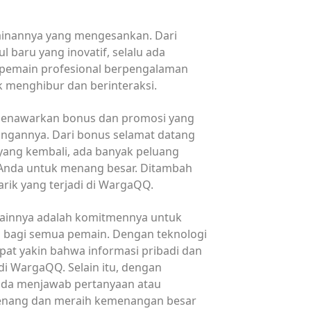
mainannya yang mengesankan. Dari
ul baru yang inovatif, selalu ada
 pemain profesional berpengalaman
 menghibur dan berinteraksi.
menawarkan bonus dan promosi yang
annya. Dari bonus selamat datang
 yang kembali, ada banyak peluang
Anda untuk menang besar. Ditambah
arik yang terjadi di WargaQQ.
ainnya adalah komitmennya untuk
 bagi semua pemain. Dengan teknologi
apat yakin bahwa informasi pribadi dan
i WargaQQ. Selain itu, dengan
nda menjawab pertanyaan atau
senang dan meraih kemenangan besar