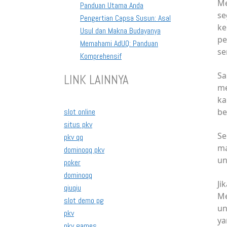
Me
Panduan Utama Anda
se
Pengertian Capsa Susun: Asal
ke
Usul dan Makna Budayanya
pe
Memahami AdUQ: Panduan
se
Komprehensif
Sa
LINK LAINNYA
me
ka
slot online
be
situs pkv
Se
pkv qq
ma
dominoqq pkv
un
poker
dominoqq
Ji
qiuqiu
Me
slot demo pg
un
pkv
ya
pkv games