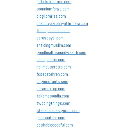
jethukukburosu.com
somniumforge.com
bloglibraries.com
luleburgaznakliyatfirmasi.com
thebapehoodie.com
parasosyal.com
enticingmuslim.com
goodhealthsoundwealth.com
elenapoems.com
hellmouseretro.com
fcsabatehran.com
dogemutants.com
duramaxtop.com
takamasoudia.com
twdoingthings.com
stellabluedesignsco.com
paulsauthor.com
desirablecodeful.com