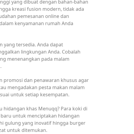
inggi yang dibuat dengan bahan-bahan
ingga kreasi fusion modern, tidak ada
emudahan pemesanan online dan
t dalam kenyamanan rumah Anda
n yang tersedia. Anda dapat
inggalkan lingkungan Anda. Cobalah
yang menenangkan pada malam
.
n promosi dan penawaran khusus agar
i atau mengadakan pesta makan malam
suai untuk setiap kesempatan.
tu hidangan khas Menuqq? Para koki di
 baru untuk menciptakan hidangan
i gulung yang inovatif hingga burger
zat untuk ditemukan.