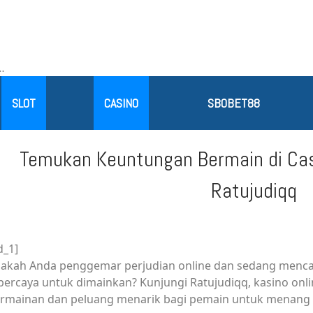
 e-
SLOT
CASINO
SBOBET88
dan
Temukan Keuntungan Bermain di Cas
Ratujudiqq
d_1]
akah Anda penggemar perjudian online dan sedang mencar
percaya untuk dimainkan? Kunjungi Ratujudiqq, kasino o
rmainan dan peluang menarik bagi pemain untuk menang 