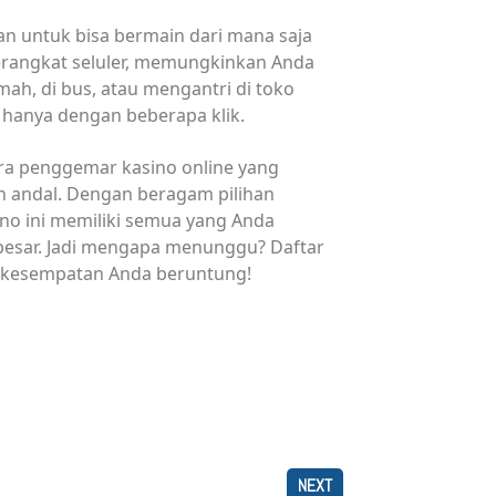
an untuk bisa bermain dari mana saja
perangkat seluler, memungkinkan Anda
mah, di bus, atau mengantri di toko
hanya dengan beberapa klik.
ara penggemar kasino online yang
 andal. Dengan beragam pilihan
ino ini memiliki semua yang Anda
esar. Jadi mengapa menunggu? Daftar
n kesempatan Anda beruntung!
NEXT