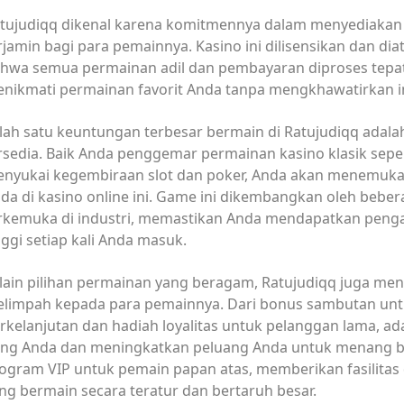
tujudiqq dikenal karena komitmennya dalam menyediakan
rjamin bagi para pemainnya. Kasino ini dilisensikan dan dia
hwa semua permainan adil dan pembayaran diproses tepat 
nikmati permainan favorit Anda tanpa mengkhawatirkan in
lah satu keuntungan terbesar bermain di Ratujudiqq adala
rsedia. Baik Anda penggemar permainan kasino klasik sepert
nyukai kegembiraan slot dan poker, Anda akan menemukan
da di kasino online ini. Game ini dikembangkan oleh bebe
rkemuka di industri, memastikan Anda mendapatkan peng
nggi setiap kali Anda masuk.
lain pilihan permainan yang beragam, Ratujudiqq juga m
limpah kepada para pemainnya. Dari bonus sambutan unt
rkelanjutan dan hadiah loyalitas untuk pelanggan lama, 
ng Anda dan meningkatkan peluang Anda untuk menang b
ogram VIP untuk pemain papan atas, memberikan fasilitas
ng bermain secara teratur dan bertaruh besar.