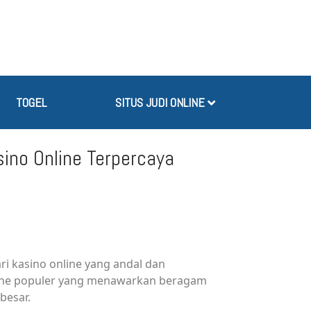
TOGEL
SITUS JUDI ONLINE
ino Online Terpercaya
i kasino online yang andal dan
nline populer yang menawarkan beragam
besar.