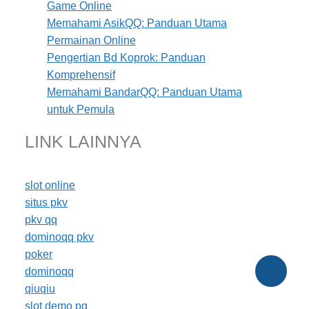
Memahami AsikQQ: Panduan Utama Permainan
Online
Pengertian Bd Koprok: Panduan Komprehensif
Memahami BandarQQ: Panduan Utama untuk Pemula
LINK LAINNYA
slot online
situs pkv
pkv qq
dominoqq pkv
poker
dominoqq
qiuqiu
slot demo pg
pkv
pkv games