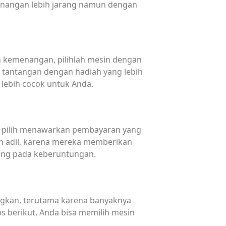
enangan lebih jarang namun dengan
n kemenangan, pilihlah mesin dengan
ka tantangan dengan hadiah yang lebih
n lebih cocok untuk Anda.
 pilih menawarkan pembayaran yang
ih adil, karena mereka memberikan
ung pada keberuntungan.
ungkan, terutama karena banyaknya
s berikut, Anda bisa memilih mesin