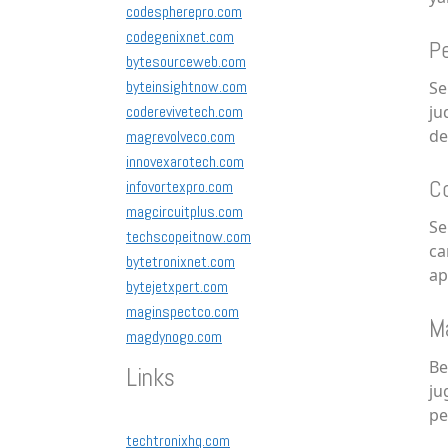
codespherepro.com
codegenixnet.com
P
bytesourceweb.com
byteinsightnow.com
Se
coderevivetech.com
ju
de
magrevolveco.com
innovexarotech.com
C
infovortexpro.com
magcircuitplus.com
Se
techscopeitnow.com
ca
bytetronixnet.com
ap
bytejetxpert.com
maginspectco.com
M
magdynogo.com
Be
Links
ju
pe
techtronixhq.com