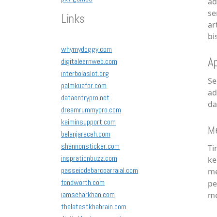
ad
se
Links
ar
bi
whymydoggy.com
A
digitalearnweb.com
interbolaslot.org
Se
palmkuafor.com
ad
dataentrypro.net
da
dreamrummypro.com
kaiminsupport.com
M
belanjareceh.com
shannonsticker.com
Ti
insprationbuzz.com
ke
passeiodebarcoarraial.com
me
fondworth.com
pe
iamseharkhan.com
me
thelatestkhabrain.com