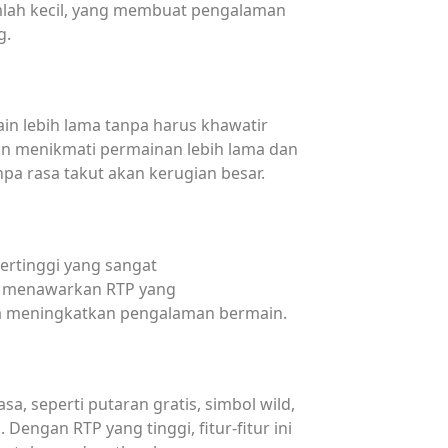
lah kecil, yang membuat pengalaman
g.
in lebih lama tanpa harus khawatir
gin menikmati permainan lebih lama dan
npa rasa takut akan kerugian besar.
tertinggi yang sangat
ya menawarkan RTP yang
isa meningkatkan pengalaman bermain.
a, seperti putaran gratis, simbol wild,
engan RTP yang tinggi, fitur-fitur ini