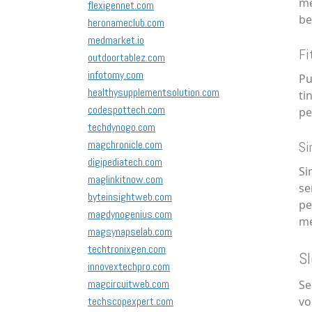
me
flexigennet.com
be
heronameclub.com
medmarket.io
Fi
outdoortablez.com
infotomy.com
Pu
healthysupplementsolution.com
ti
codespottech.com
pe
techdynogo.com
magchronicle.com
Si
digipediatech.com
Si
maglinkitnow.com
se
byteinsightweb.com
pe
magdynogenius.com
me
magsynapselab.com
techtronixgen.com
Sl
innovextechpro.com
magcircuitweb.com
Se
techscopexpert.com
vo