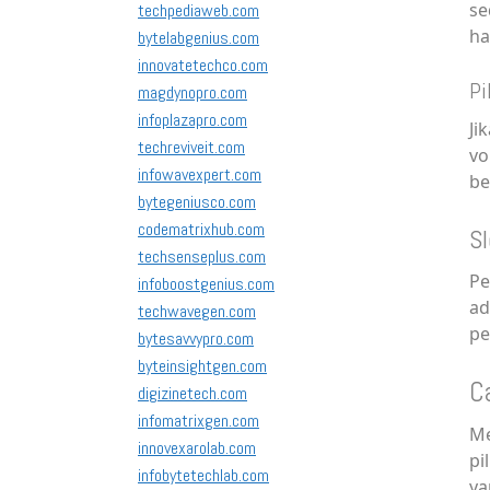
se
techpediaweb.com
ha
bytelabgenius.com
innovatetechco.com
Pi
magdynopro.com
infoplazapro.com
Ji
techreviveit.com
vo
infowavexpert.com
be
bytegeniusco.com
codematrixhub.com
S
techsenseplus.com
Pe
infoboostgenius.com
ad
techwavegen.com
pe
bytesavvypro.com
byteinsightgen.com
C
digizinetech.com
infomatrixgen.com
Me
innovexarolab.com
pi
infobytetechlab.com
ya