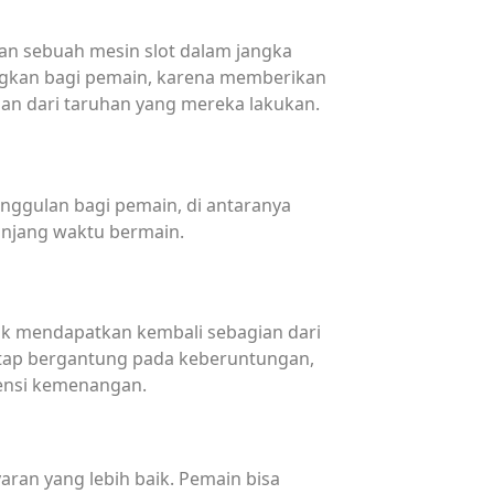
n sebuah mesin slot dalam jangka
ngkan bagi pemain, karena memberikan
an dari taruhan yang mereka lakukan.
nggulan bagi pemain, di antaranya
njang waktu bermain.
tuk mendapatkan kembali sebagian dari
etap bergantung pada keberuntungan,
ensi kemenangan.
aran yang lebih baik. Pemain bisa