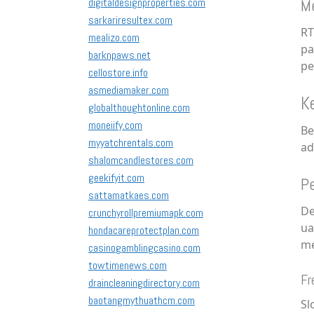
M
digitaldesignproperties.com
sarkariresultex.com
RT
mealizo.com
pa
barknpaws.net
pe
cellostore.info
asmediamaker.com
K
globalthoughtonline.com
moneiify.com
Be
myyatchrentals.com
ad
shalomcandlestores.com
geekifyit.com
P
sattamatkaes.com
De
crunchyrollpremiumapk.com
ua
hondacareprotectplan.com
me
casinogamblingcasino.com
towtimenews.com
Fr
draincleaningdirectory.com
baotangmythuathcm.com
Sl