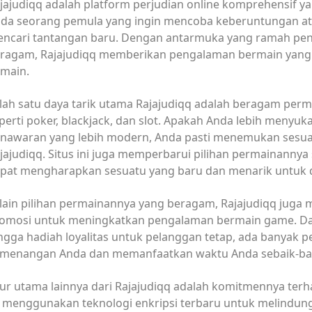
jajudiqq adalah platform perjudian online komprehensif y
da seorang pemula yang ingin mencoba keberuntungan at
ncari tantangan baru. Dengan antarmuka yang ramah pen
ragam, Rajajudiqq memberikan pengalaman bermain yang
main.
lah satu daya tarik utama Rajajudiqq adalah beragam perm
perti poker, blackjack, dan slot. Apakah Anda lebih menyuk
nawaran yang lebih modern, Anda pasti menemukan sesuat
jajudiqq. Situs ini juga memperbarui pilihan permainannya 
pat mengharapkan sesuatu yang baru dan menarik untuk 
lain pilihan permainannya yang beragam, Rajajudiqq jug
omosi untuk meningkatkan pengalaman bermain game. Da
ngga hadiah loyalitas untuk pelanggan tetap, ada banyak
menangan Anda dan memanfaatkan waktu Anda sebaik-baikn
tur utama lainnya dari Rajajudiqq adalah komitmennya te
i menggunakan teknologi enkripsi terbaru untuk melindung