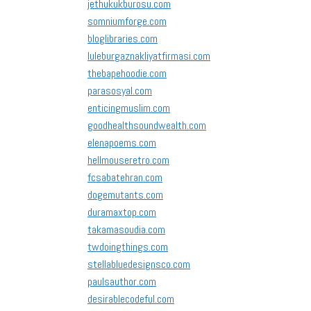
jethukukburosu.com
somniumforge.com
bloglibraries.com
luleburgaznakliyatfirmasi.com
thebapehoodie.com
parasosyal.com
enticingmuslim.com
goodhealthsoundwealth.com
elenapoems.com
hellmouseretro.com
fcsabatehran.com
dogemutants.com
duramaxtop.com
takamasoudia.com
twdoingthings.com
stellabluedesignsco.com
paulsauthor.com
desirablecodeful.com