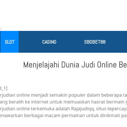
 e-
SLOT
CASINO
SBOBET88
dan
Menjelajahi Dunia Judi Online B
d_1]
rjudian online menjadi semakin populer dalam beberapa t
ang beralih ke internet untuk memuaskan hasrat bermain 
rjudian online terkemuka adalah Rajajudiqq, situs tepercay
nawarkan berbagai macam permainan untuk dinikmati pa