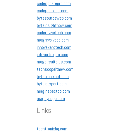
codespherepro.com
codegenixnet.com
bytesourceweb.com
byteinsightnow.com
coderevivetech.com
magrevolveco.com
innovexarotech.com
infovortexpro.com
magcircuitplus.com
techscopeitnow.com
bytetronixnet.com
bytejetxpert.com
maginspectco.com
magdynogo.com
Links
techtronixhq.com