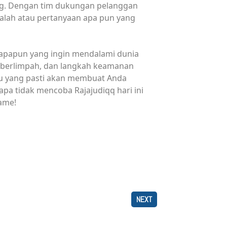
g. Dengan tim dukungan pelanggan
salah atau pertanyaan apa pun yang
siapapun yang ingin mendalami dunia
s berlimpah, dan langkah keamanan
u yang pasti akan membuat Anda
pa tidak mencoba Rajajudiqq hari ini
game!
NEXT