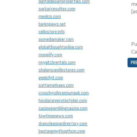
digitaldesignproperties.com
me
sarkariresultex.com
[a
mealizo.com
barknpaws.net
cellostore.info
asmediamaker.com
Pu
globalthoughtonline.com
Ca
moneiify.com
myyatchrentals.com
PR
shalomcandlestores.com
geekifyit.com
sattamatkaes.com
crunchyrollpremiumapk.com
hondacareprotectplan.com
casinogamblingcasino.com
towtimenews.com
draincleaningdirectory.com
baotangmythuathcm.com