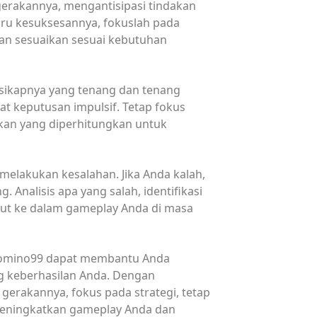
gerakannya, mengantisipasi tindakan
ru kesuksesannya, fokuslah pada
an sesuaikan sesuai kebutuhan
 sikapnya yang tenang dan tenang
 keputusan impulsif. Tetap fokus
rakan yang diperhitungkan untuk
 melakukan kesalahan. Jika Anda kalah,
 Analisis apa yang salah, identifikasi
but ke dalam gameplay Anda di masa
domino99 dapat membantu Anda
 keberhasilan Anda. Dengan
 gerakannya, fokus pada strategi, tetap
 meningkatkan gameplay Anda dan