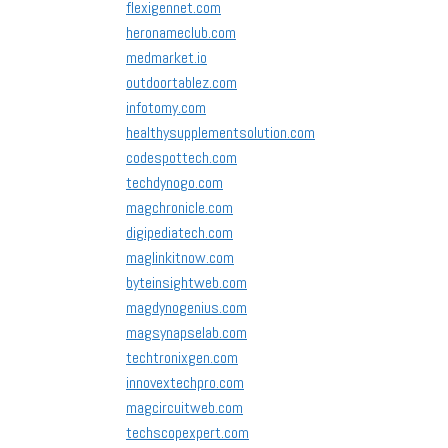
flexigennet.com
heronameclub.com
medmarket.io
outdoortablez.com
infotomy.com
healthysupplementsolution.com
codespottech.com
techdynogo.com
magchronicle.com
digipediatech.com
maglinkitnow.com
byteinsightweb.com
magdynogenius.com
magsynapselab.com
techtronixgen.com
innovextechpro.com
magcircuitweb.com
techscopexpert.com