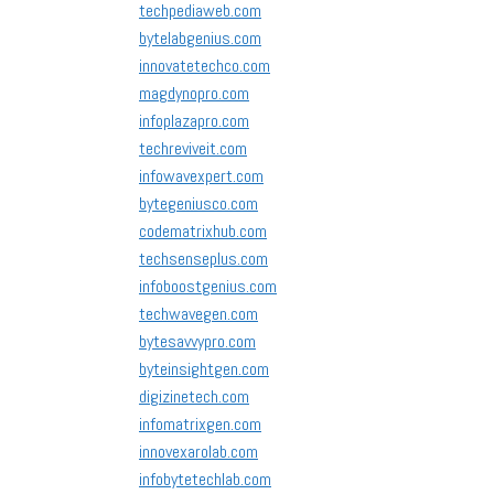
techpediaweb.com
bytelabgenius.com
innovatetechco.com
magdynopro.com
infoplazapro.com
techreviveit.com
infowavexpert.com
bytegeniusco.com
codematrixhub.com
techsenseplus.com
infoboostgenius.com
techwavegen.com
bytesavvypro.com
byteinsightgen.com
digizinetech.com
infomatrixgen.com
innovexarolab.com
infobytetechlab.com