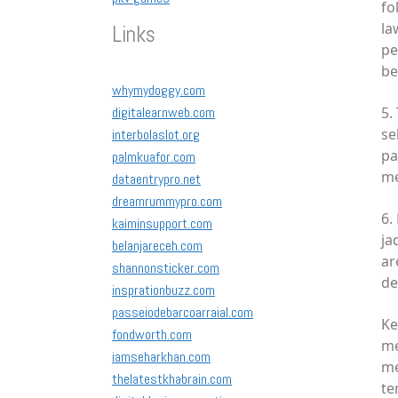
fo
la
Links
pe
be
whymydoggy.com
digitalearnweb.com
5.
se
interbolaslot.org
pa
palmkuafor.com
me
dataentrypro.net
dreamrummypro.com
6.
kaiminsupport.com
ja
belanjareceh.com
ar
shannonsticker.com
de
insprationbuzz.com
passeiodebarcoarraial.com
Ke
fondworth.com
me
iamseharkhan.com
me
thelatestkhabrain.com
te