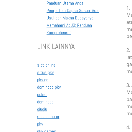
Panduan Utama Anda
1.
Pengertian Capsa Susun: Asal
Ma
Usul dan Makna Budayanya
at
Memahami AdUQ: Panduan
me
Komprehensif
be
LINK LAINNYA
2.
la
ga
slot online
me
situs pkv
pkv qq
3.
dominoqq pkv
Ma
poker
ba
dominoqq
me
qiuqiu
me
slot demo pg
pkv
4.
pkv games