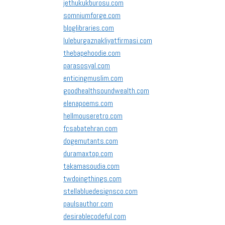
jethukukburosu.com
somniumforge.com
bloglibraries.com
luleburgaznakliyatfirmasi.com
thebapehoodie.com
parasosyal.com
enticingmuslim.com
goodhealthsoundwealth.com
elenapoems.com
hellmouseretro.com
fcsabatehran.com
dogemutants.com
duramaxtop.com
takamasoudia.com
twdoingthings.com
stellabluedesignsco.com
paulsauthor.com
desirablecodeful.com