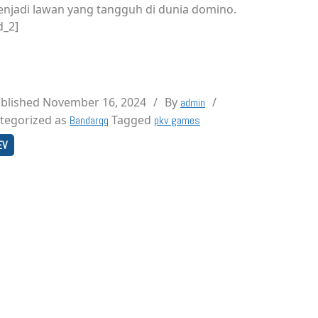
njadi lawan yang tangguh di dunia domino.
d_2]
blished
November 16, 2024
By
admin
tegorized as
Tagged
Bandarqq
pkv games
EV