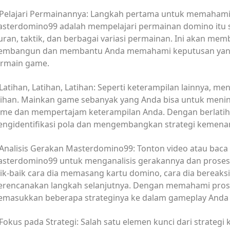
 Pelajari Permainannya: Langkah pertama untuk memaham
sterdomino99 adalah mempelajari permainan domino itu se
uran, taktik, dan berbagai variasi permainan. Ini akan me
mbangun dan membantu Anda memahami keputusan yang
rmain game.
 Latihan, Latihan, Latihan: Seperti keterampilan lainnya,
tihan. Mainkan game sebanyak yang Anda bisa untuk men
me dan mempertajam keterampilan Anda. Dengan berlatih s
ngidentifikasi pola dan mengembangkan strategi kemenan
 Analisis Gerakan Masterdomino99: Tonton video atau baca
sterdomino99 untuk menganalisis gerakannya dan proses
ik-baik cara dia memasang kartu domino, cara dia bereaksi
rencanakan langkah selanjutnya. Dengan memahami prose
masukkan beberapa strateginya ke dalam gameplay Anda s
 Fokus pada Strategi: Salah satu elemen kunci dari strat