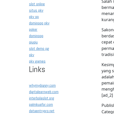
Salah 
slot online
berma
situs pkv
menam
pkv qq
kurang
dominoqq pkv
poker
Sakon
dominoqq
berda
cepat
qiuqiu
permai
slot demo pg
tradis
pkv
pkv games
Kesimp
Links
yang s
adalah
pemai
whymydoggy.com
mengh
digitalearnweb.com
[ad_2]
interbolaslot.org
palmkuafor.com
Publi
dataentrypro.net
Categ