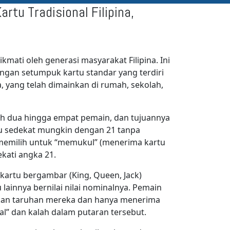
tu Tradisional Filipina,
kmati oleh generasi masyarakat Filipina. Ini
gan setumpuk kartu standar yang terdiri
na, yang telah dimainkan di rumah, sekolah,
leh dua hingga empat pemain, dan tujuannya
au sedekat mungkin dengan 21 tanpa
 memilih untuk “memukul” (menerima kartu
ekati angka 21.
kartu bergambar (King, Queen, Jack)
u lainnya bernilai nilai nominalnya. Pemain
an taruhan mereka dan hanya menerima
gal” dan kalah dalam putaran tersebut.