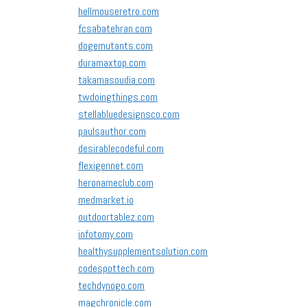
hellmouseretro.com
fcsabatehran.com
dogemutants.com
duramaxtop.com
takamasoudia.com
twdoingthings.com
stellabluedesignsco.com
paulsauthor.com
desirablecodeful.com
flexigennet.com
heronameclub.com
medmarket.io
outdoortablez.com
infotomy.com
healthysupplementsolution.com
codespottech.com
techdynogo.com
magchronicle.com