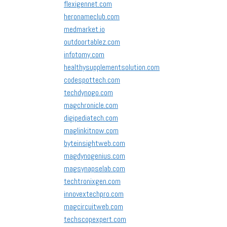
flexigennet.com
heronameclub.com
medmarket.io
outdoortablez.com
infotomy.com
healthysupplementsolution.com
codespottech.com
techdynogo.com
magchronicle.com
digipediatech.com
maglinkitnow.com
byteinsightweb.com
magdynogenius.com
magsynapselab.com
techtronixgen.com
innovextechpro.com
magcircuitweb.com
techscopexpert.com