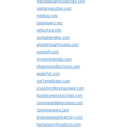
digitaldesignproperties.com
sarkariresultex.com
mealizo.com
barknpaws.net
cellostore.info
asmediamaker.com
globalthoughtonline.com
moneiify.com
myyatchrentals.com
shalomcandlestores.com
geekifyit.com
sattamatkaes.com
crunchyrollpremiumapk.com
hondacareprotectplan.com
casinogamblingcasino.com
towtimenews.com
draincleaningdirectory.com
baotangmythuathcm.com