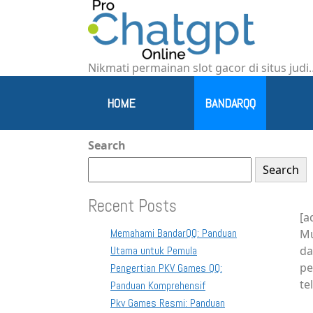
Slot
Gacor
di
Situs
Nikmati permainan slot gacor di situs judi
Judi
online yang mendukung deposit pulsa dan
Online
wallet DANA serta GoPay. Dapatkan
HOME
BANDARQQ
dengan
pengalaman bermain yang lebih nyaman 
Deposit
praktis.
Pulsa
Search
dan
Search
E-
Wallet
Recent Posts
DANA
[a
dan
Memahami BandarQQ: Panduan
Mu
GoPay
Utama untuk Pemula
da
pe
Pengertian PKV Games QQ:
te
Panduan Komprehensif
Pkv Games Resmi: Panduan