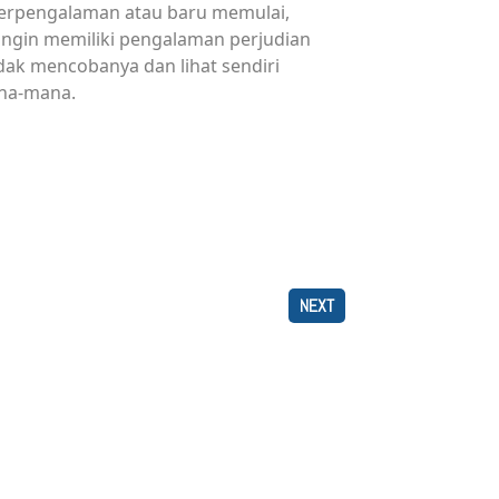
berpengalaman atau baru memulai,
ingin memiliki pengalaman perjudian
ak mencobanya dan lihat sendiri
ana-mana.
NEXT