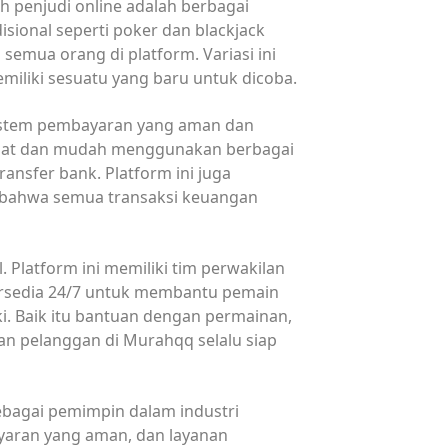
 penjudi online adalah berbagai
sional seperti poker dan blackjack
 semua orang di platform. Variasi ini
iliki sesuatu yang baru untuk dicoba.
istem pembayaran yang aman dan
epat dan mudah menggunakan berbagai
ansfer bank. Platform ini juga
 bahwa semua transaksi keuangan
 Platform ini memiliki tim perwakilan
rsedia 24/7 untuk membantu pemain
. Baik itu bantuan dengan permainan,
n pelanggan di Murahqq selalu siap
bagai pemimpin dalam industri
yaran yang aman, dan layanan