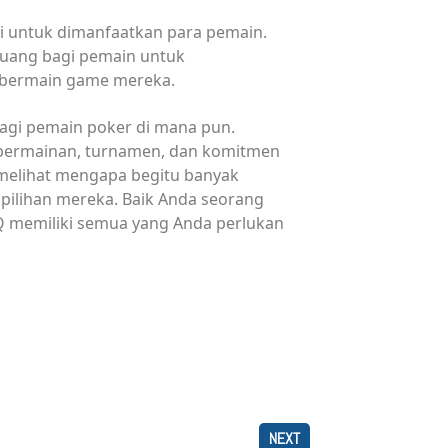
untuk dimanfaatkan para pemain.
luang bagi pemain untuk
bermain game mereka.
agi pemain poker di mana pun.
permainan, turnamen, dan komitmen
melihat mengapa begitu banyak
pilihan mereka. Baik Anda seorang
 memiliki semua yang Anda perlukan
NEXT