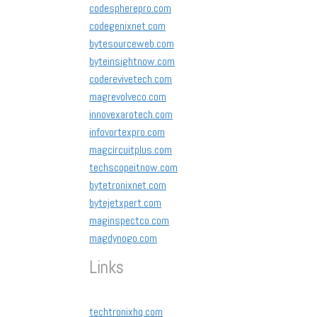
codespherepro.com
codegenixnet.com
bytesourceweb.com
byteinsightnow.com
coderevivetech.com
magrevolveco.com
innovexarotech.com
infovortexpro.com
magcircuitplus.com
techscopeitnow.com
bytetronixnet.com
bytejetxpert.com
maginspectco.com
magdynogo.com
Links
techtronixhq.com