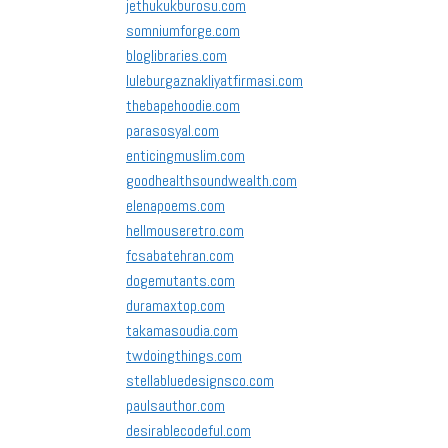
jethukukburosu.com
somniumforge.com
bloglibraries.com
luleburgaznakliyatfirmasi.com
thebapehoodie.com
parasosyal.com
enticingmuslim.com
goodhealthsoundwealth.com
elenapoems.com
hellmouseretro.com
fcsabatehran.com
dogemutants.com
duramaxtop.com
takamasoudia.com
twdoingthings.com
stellabluedesignsco.com
paulsauthor.com
desirablecodeful.com