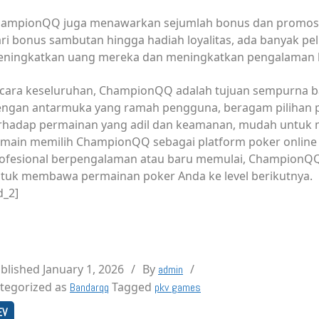
ampionQQ juga menawarkan sejumlah bonus dan promosi 
ri bonus sambutan hingga hadiah loyalitas, ada banyak pe
ningkatkan uang mereka dan meningkatkan pengalaman 
cara keseluruhan, ChampionQQ adalah tujuan sempurna b
ngan antarmuka yang ramah pengguna, beragam pilihan 
rhadap permainan yang adil dan keamanan, mudah untuk 
main memilih ChampionQQ sebagai platform poker online 
ofesional berpengalaman atau baru memulai, ChampionQQ
tuk membawa permainan poker Anda ke level berikutnya.
d_2]
blished
January 1, 2026
By
admin
tegorized as
Tagged
Bandarqq
pkv games
EV