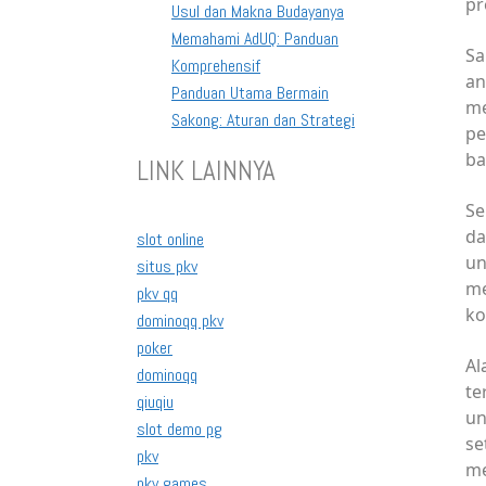
pr
Usul dan Makna Budayanya
Memahami AdUQ: Panduan
Sa
Komprehensif
an
Panduan Utama Bermain
me
Sakong: Aturan dan Strategi
pe
ba
LINK LAINNYA
Se
da
slot online
un
situs pkv
me
pkv qq
ko
dominoqq pkv
poker
Al
dominoqq
te
qiuqiu
un
slot demo pg
se
pkv
me
pkv games