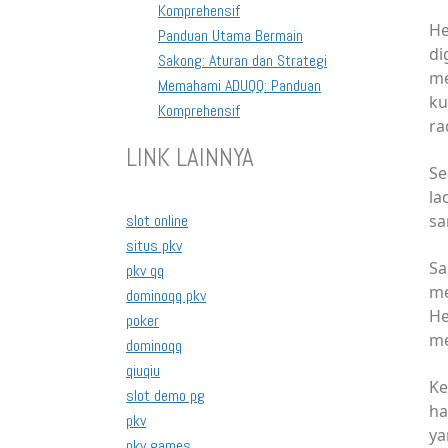
Komprehensif
He
Panduan Utama Bermain
di
Sakong: Aturan dan Strategi
me
Memahami ADUQQ: Panduan
ku
Komprehensif
ra
LINK LAINNYA
Se
la
slot online
sa
situs pkv
Sa
pkv qq
me
dominoqq pkv
He
poker
me
dominoqq
qiuqiu
Ke
slot demo pg
ha
pkv
ya
pkv games