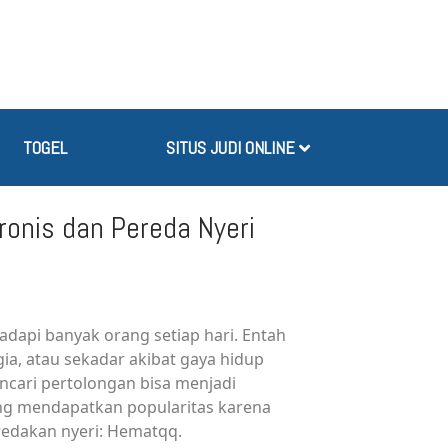
TOGEL
SITUS JUDI ONLINE
ronis dan Pereda Nyeri
dapi banyak orang setiap hari. Entah
gia, atau sekadar akibat gaya hidup
ncari pertolongan bisa menjadi
ang mendapatkan popularitas karena
edakan nyeri: Hematqq.