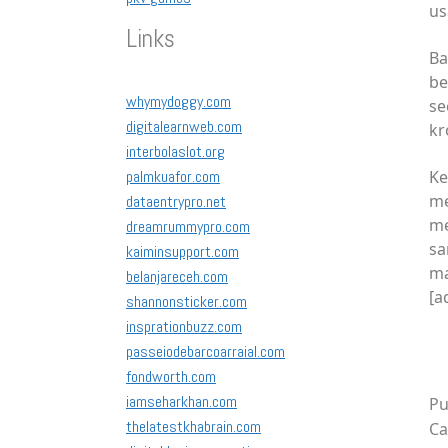
us
Links
Ba
be
whymydoggy.com
se
digitalearnweb.com
kr
interbolaslot.org
palmkuafor.com
Ke
me
dataentrypro.net
me
dreamrummypro.com
sa
kaiminsupport.com
ma
belanjareceh.com
[a
shannonsticker.com
insprationbuzz.com
passeiodebarcoarraial.com
fondworth.com
iamseharkhan.com
Pu
thelatestkhabrain.com
Ca