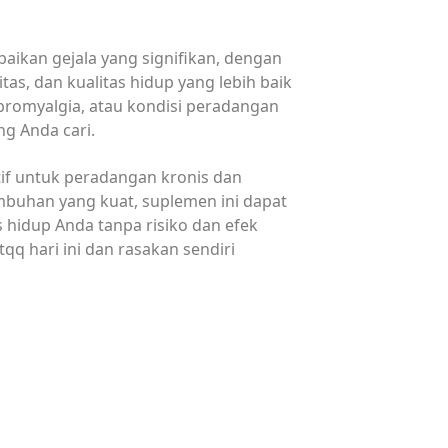
ikan gejala yang signifikan, dengan
as, dan kualitas hidup yang lebih baik
bromyalgia, atau kondisi peradangan
g Anda cari.
if untuk peradangan kronis dan
mbuhan yang kuat, suplemen ini dapat
hidup Anda tanpa risiko dan efek
 hari ini dan rasakan sendiri