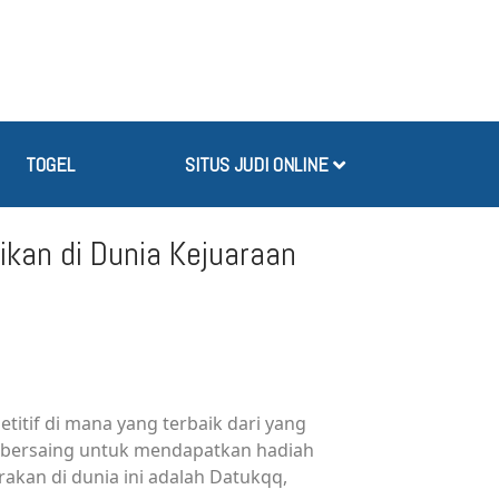
TOGEL
SITUS JUDI ONLINE
kan di Dunia Kejuaraan
itif di mana yang terbaik dari yang
 bersaing untuk mendapatkan hadiah
akan di dunia ini adalah Datukqq,