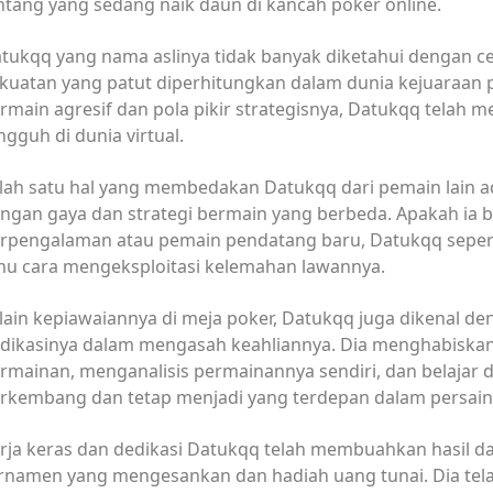
ntang yang sedang naik daun di kancah poker online.
tukqq yang nama aslinya tidak banyak diketahui dengan c
kuatan yang patut diperhitungkan dalam dunia kejuaraan p
rmain agresif dan pola pikir strategisnya, Datukqq telah
ngguh di dunia virtual.
lah satu hal yang membedakan Datukqq dari pemain lain
ngan gaya dan strategi bermain yang berbeda. Apakah ia
rpengalaman atau pemain pendatang baru, Datukqq seper
hu cara mengeksploitasi kelemahan lawannya.
lain kepiawaiannya di meja poker, Datukqq juga dikenal de
dikasinya dalam mengasah keahliannya. Dia menghabiska
rmainan, menganalisis permainannya sendiri, dan belajar d
rkembang dan tetap menjadi yang terdepan dalam persain
rja keras dan dedikasi Datukqq telah membuahkan hasil 
rnamen yang mengesankan dan hadiah uang tunai. Dia te