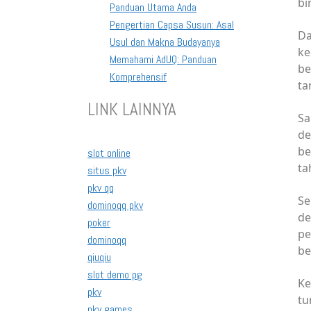
bi
Panduan Utama Anda
Pengertian Capsa Susun: Asal
Da
Usul dan Makna Budayanya
ke
Memahami AdUQ: Panduan
be
Komprehensif
ta
LINK LAINNYA
Sa
de
be
slot online
ta
situs pkv
pkv qq
Se
dominoqq pkv
de
poker
pe
dominoqq
be
qiuqiu
slot demo pg
Ke
pkv
tu
pkv games