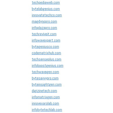
techpediaweb.com
bytelabgenius.com
innovatetechco.com
magdynopro.com
infoplazapro.com
techreviveit.com
infowavexpert.com
bytegeniusco.com
codematrixhub.com
techsenseplus.com
infoboostgenius.com
techwavegen.com
bytesavvypro.com
byteinsightgen.com
digizinetech.com
infomatrixgen.com
innovexarolab.com
infobytetechlab.com