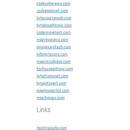
codespherepro.com
codegenixnet.com
bytesourceweb.com
byteinsightnow.com
coderevivetech.com
magrevolveco.com
innovexarotech.com
infovortexpro.com
magcircuitplus.com
techscopeitnow.com
bytetronixnet.com
bytejetxpert.com
maginspectco.com
magdynogo.com
Links
techtronixhq.com