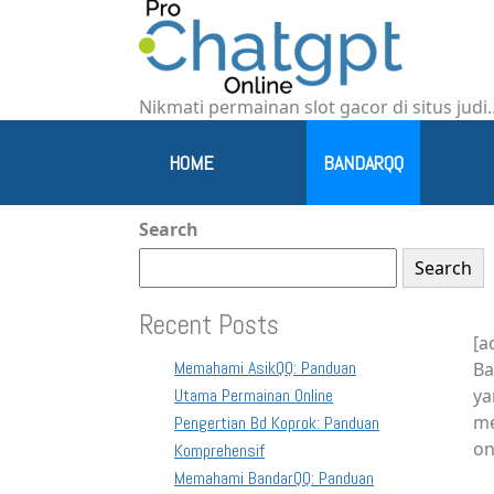
Slot
Gacor
di
Situs
Nikmati permainan slot gacor di situs judi
Judi
online yang mendukung deposit pulsa dan
Online
wallet DANA serta GoPay. Dapatkan
HOME
BANDARQQ
dengan
pengalaman bermain yang lebih nyaman 
Deposit
praktis.
Pulsa
Search
dan
Search
E-
Wallet
Recent Posts
DANA
[a
dan
Memahami AsikQQ: Panduan
Ba
GoPay
Utama Permainan Online
ya
me
Pengertian Bd Koprok: Panduan
on
Komprehensif
Memahami BandarQQ: Panduan