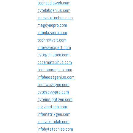
techpediaweb.com
bytelabgenius.com
innovatetechco.com
magdynopro.com
infoplazapro.com
techreviveit.com
infowavexpert.com
bytegeniusco.com
codematrixhub.com
techsenseplus.com
infoboostgenius.com
techwavegen.com
bytesavvypro.com
byteinsightgen.com
digizinetech.com
infomatrixgen.com
innovexarolab.com
infobytetechlab.com