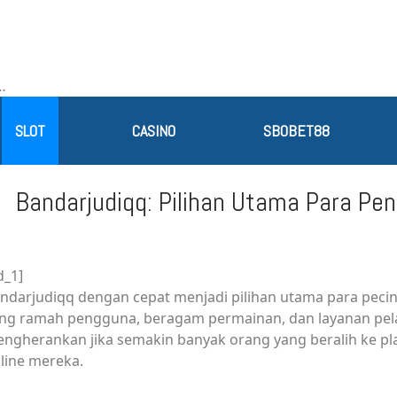
 e-
SLOT
CASINO
SBOBET88
dan
Bandarjudiqq: Pilihan Utama Para Pe
d_1]
ndarjudiqq dengan cepat menjadi pilihan utama para peci
ng ramah pengguna, beragam permainan, dan layanan pela
ngherankan jika semakin banyak orang yang beralih ke pl
line mereka.