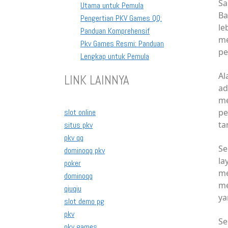
Sa
Utama untuk Pemula
Ba
Pengertian PKV Games QQ:
le
Panduan Komprehensif
me
Pkv Games Resmi: Panduan
pe
Lengkap untuk Pemula
Al
LINK LAINNYA
ad
me
slot online
pe
ta
situs pkv
pkv qq
Se
dominoqq pkv
la
poker
me
dominoqq
me
qiuqiu
ya
slot demo pg
pkv
Se
pkv games