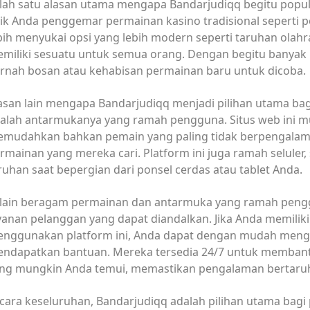
lah satu alasan utama mengapa Bandarjudiqq begitu popu
ik Anda penggemar permainan kasino tradisional seperti pok
bih menyukai opsi yang lebih modern seperti taruhan olahra
miliki sesuatu untuk semua orang. Dengan begitu banyak pi
rnah bosan atau kehabisan permainan baru untuk dicoba.
asan lain mengapa Bandarjudiqq menjadi pilihan utama ba
alah antarmukanya yang ramah pengguna. Situs web ini mu
mudahkan bahkan pemain yang paling tidak berpengala
rmainan yang mereka cari. Platform ini juga ramah seluler
ruhan saat bepergian dari ponsel cerdas atau tablet Anda.
lain beragam permainan dan antarmuka yang ramah peng
yanan pelanggan yang dapat diandalkan. Jika Anda memilik
nggunakan platform ini, Anda dapat dengan mudah meng
ndapatkan bantuan. Mereka tersedia 24/7 untuk memban
ng mungkin Anda temui, memastikan pengalaman bertaru
cara keseluruhan, Bandarjudiqq adalah pilihan utama bag