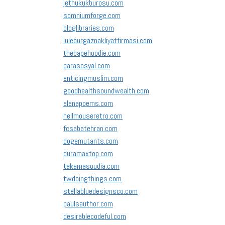
jethukukburosu.com
somniumforge.com
bloglibraries.com
luleburgaznakliyatfirmasi.com
thebapehoodie.com
parasosyal.com
enticingmuslim.com
goodhealthsoundwealth.com
elenapoems.com
hellmouseretro.com
fcsabatehran.com
dogemutants.com
duramaxtop.com
takamasoudia.com
twdoingthings.com
stellabluedesignsco.com
paulsauthor.com
desirablecodeful.com