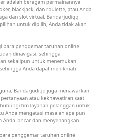
ler adalah beragam permainannya.
er, blackjack, dan roulette, atau Anda
ga dan slot virtual, Bandarjudiqq
lihan untuk dipilih, Anda tidak akan
gi para penggemar taruhan online
dah dinavigasi, sehingga
man sekalipun untuk menemukan
, sehingga Anda dapat menikmati
guna, Bandarjudiqq juga menawarkan
i pertanyaan atau kekhawatiran saat
hubungi tim layanan pelanggan untuk
tu Anda mengatasi masalah apa pun
h Anda lancar dan menyenangkan.
i para penggemar taruhan online